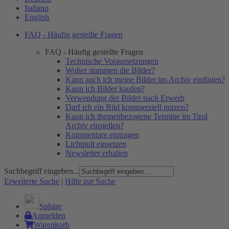
Italiano
English
FAQ - Häufig gestellte Fragen
FAQ - Häufig gestellte Fragen
Technische Voraussetzungen
Woher stammen die Bilder?
Kann auch ich meine Bilder ins Archiv einfügen?
Kann ich Bilder kaufen?
Verwendung der Bilder nach Erwerb
Darf ich ein Bild kommerziell nutzen?
Kann ich themenbezogene Termine im Tirol
Archiv einstellen?
Kommentare eintragen
Lichtpult einsetzen
Newsletter erhalten
Suchbegriff eingeben...
Erweiterte Suche
|
Hilfe zur Suche
Sphäre
Anmelden
Warenkorb