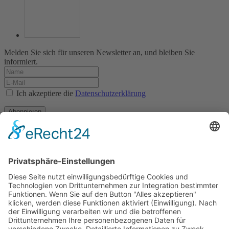
Melden Sie sich für unseren Newsletter an, und bleiben Sie
informiert.
Ich akzeptiere die
Datenschutzerklärung
Abonnieren
Impressum
Datenschutz
AGB
Tiroler Archiv für photographische Dokumentation
und Kunst
Egger-Lienz-Platz 2 (Büro), Hauptplatz 7 (Postadresse), 9900
Lienz, Österreich | Tel.:+43 (0) 4852-98238
Rathausplatz 1, 39031 Bruneck, Italien | Tel.: +39 0474 545 400