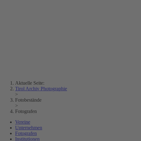
Erich Dapunt
Lois Hechenblaikner
Zita Oberwalder
Fotorätsel
Kontakt
Lichtbild
Creative Commons (Free Download)
Sammlung Klebelsberg
Stadtarchiv Bozen
Sammlung
Eisenbahnfreunde Lienz
News
SPHÄRE
Aktuelle Seite:
Tirol Archiv Photographie
>
Fotobestände
>
Fotografen
Vereine
Unternehmen
Fotografen
Institutionen